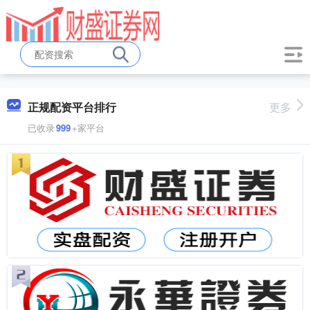
正规配资平台排行
更多
已收录
999
+家平台