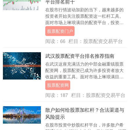
平台排名前十
在股市行情波动加剧的当下，越来越多的
投资者开始关注股票配资这一杠杆工具。
面对市场上琳琅满目的配资平台，投资者
最关心的问题莫过于：**配资股票平台哪个
股票配资门户
好？** 本....
阅读：
66
栏目：
股票配资交易平台
武汉股票配资平台排名推荐指南
在武汉这座充满活力的中部金融重镇股票
配资网，股票配资已成为许多投资者放大
收益的重要工具。面对市场上琳琅满目的
配资平台，如何筛选出安全、合规、服务
股票配资网
优质的合作方？本....
阅读：
187
栏目：
股票配资交易平台
散户如何给股票加杠杆？合法渠道与
风险提示
在股市投资中炒股杠杆平台，许多散户希