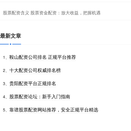
股票配资含义 股票资金配资：放大收益，把握机遇
最新文章
鞍山配资公司排名 正规平台推荐
1、
十大配资公司权威排名榜
2、
贵阳配资平台正规排名
3、
股票配资论坛：新手入门指南
4、
靠谱股票配资网站推荐，安全正规平台精选
5、