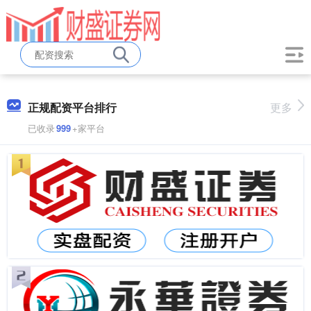
正规配资平台排行
更多
已收录
999
+家平台