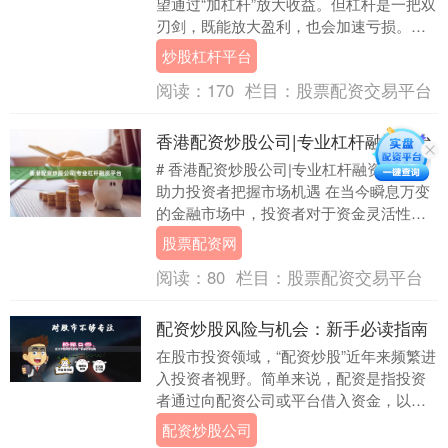
望通过“加杠杆”放大收益。但杠杆是一把双
刃剑，既能放大盈利，也会加速亏损。本
文将介绍散户合规加杠杆的渠道，并重点
炒股杠杆平台
提示相关风险....
阅读：
170
栏目：
股票配资交易平台
香港配资炒股公司|专业杠杆融资平台
# 香港配资炒股公司|专业杠杆融资平台：
助力投资者把握市场机遇 在当今瞬息万变
的金融市场中，投资者对于资金灵活性和
投资回报率的追求从未停止。香港作为国
股票配资网
际金融中心....
阅读：
80
栏目：
股票配资交易平台
配资炒股风险与机会：新手必读指南
在股市投资领域，“配资炒股”近年来频繁进
入投资者视野。简单来说，配资是指投资
者通过向配资公司或平台借入资金，以扩
大自己的交易本金，从而放大潜在收益。
配资炒股公司
这种模式看似....