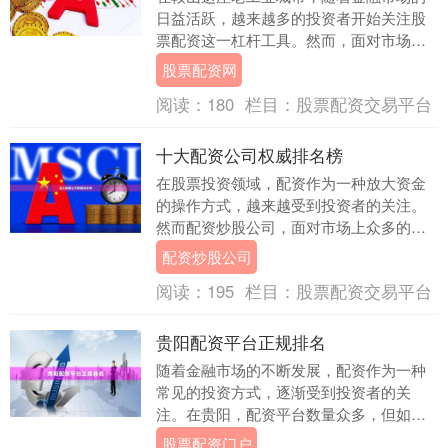
日益活跃，越来越多的投资者开始关注股
票配资这一杠杆工具。然而，面对市场上
众多配资公司，如何选择正规、安全的平
股票配资网
台成为投资者最关....
阅读：
180
栏目：
股票配资交易平台
十大配资公司权威排名榜
在股票投资领域，配资作为一种放大资金
的操作方式，越来越受到投资者的关注。
然而配资炒股公司，面对市场上众多的配
资公司，如何选择一家安全、可靠、服务
配资炒股公司
优质的配资平台，....
阅读：
195
栏目：
股票配资交易平台
贵阳配资平台正规排名
随着金融市场的不断发展，配资作为一种
常见的投资方式，逐渐受到投资者的关
注。在贵阳，配资平台数量众多，但如何
辨别正规平台、避免踩坑，成为投资者最
股票配资门户