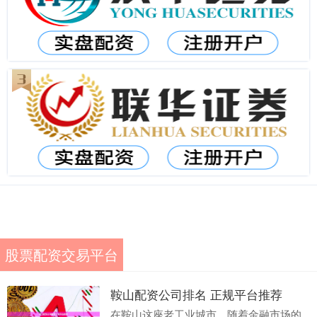
股票配资交易平台
鞍山配资公司排名 正规平台推荐
在鞍山这座老工业城市，随着金融市场的