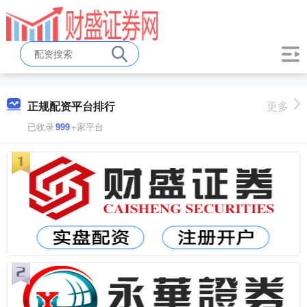
正规配资平台排行
更多
已收录
999
+家平台