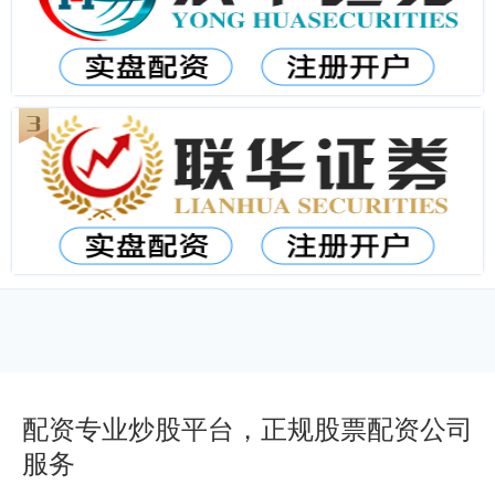
配资专业炒股平台，正规股票配资公司
服务