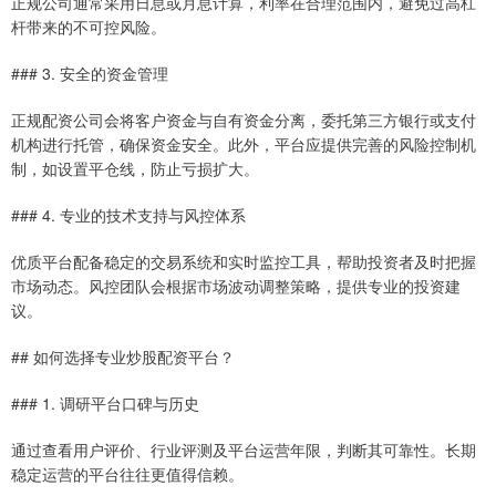
正规公司通常采用日息或月息计算，利率在合理范围内，避免过高杠
杆带来的不可控风险。
### 3. 安全的资金管理
正规配资公司会将客户资金与自有资金分离，委托第三方银行或支付
机构进行托管，确保资金安全。此外，平台应提供完善的风险控制机
制，如设置平仓线，防止亏损扩大。
### 4. 专业的技术支持与风控体系
优质平台配备稳定的交易系统和实时监控工具，帮助投资者及时把握
市场动态。风控团队会根据市场波动调整策略，提供专业的投资建
议。
## 如何选择专业炒股配资平台？
### 1. 调研平台口碑与历史
通过查看用户评价、行业评测及平台运营年限，判断其可靠性。长期
稳定运营的平台往往更值得信赖。