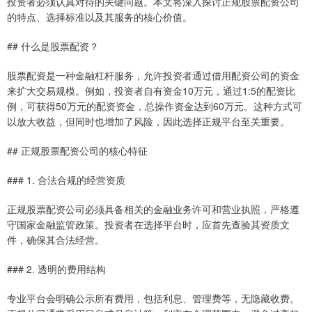
投资者必须认真对待的关键问题。本文将深入探讨正规股票配资公司
的特点、选择标准以及其服务的核心价值。
## 什么是股票配资？
股票配资是一种金融杠杆服务，允许投资者通过借用配资公司的资金
来扩大交易规模。例如，投资者自有资金10万元，通过1:5的配资比
例，可获得50万元的配资资金，总操作资金达到60万元。这种方式可
以放大收益，但同时也增加了风险，因此选择正规平台至关重要。
## 正规股票配资公司的核心特征
### 1. 合法合规的经营资质
正规股票配资公司必须具备相关的金融业务许可和营业执照，严格遵
守国家金融监管政策。投资者在选择平台时，应首先查验其资质文
件，确保其合法经营。
### 2. 透明的费用结构
专业平台会明确公示所有费用，包括利息、管理费等，无隐藏收费。