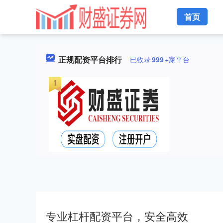
首页
正规配资平台排行
已收录
999
+家平台
专业杠杆配资平台，安全高效