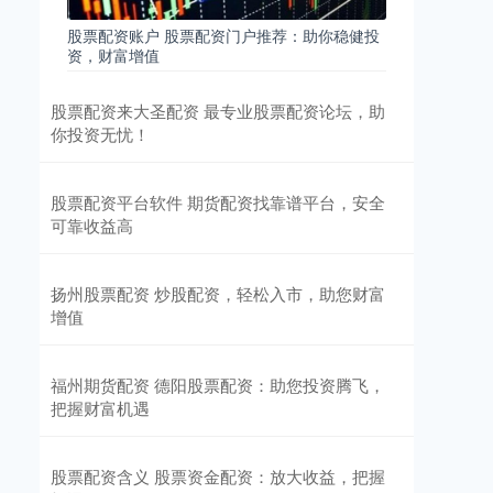
股票配资账户 股票配资门户推荐：助你稳健投
资，财富增值
股票配资来大圣配资 最专业股票配资论坛，助
你投资无忧！
股票配资平台软件 期货配资找靠谱平台，安全
可靠收益高
扬州股票配资 炒股配资，轻松入市，助您财富
增值
福州期货配资 德阳股票配资：助您投资腾飞，
把握财富机遇
股票配资含义 股票资金配资：放大收益，把握