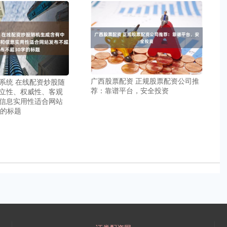
广西股票配资 正规股票配资公司推
系统 在线配资炒股随
荐：靠谱平台，安全投资
立性、权威性、客观
信息实用性适合网站
字的标题