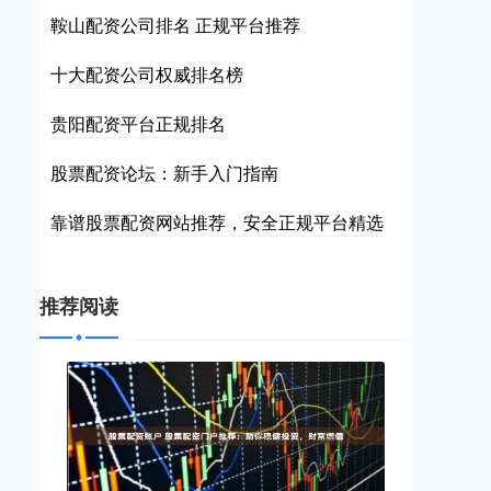
鞍山配资公司排名 正规平台推荐
十大配资公司权威排名榜
贵阳配资平台正规排名
股票配资论坛：新手入门指南
靠谱股票配资网站推荐，安全正规平台精选
推荐阅读