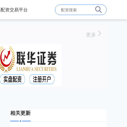
票配资交易平台
更多
相关更新