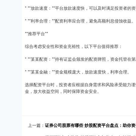
* **放款速度：**平台放款速度快，可以及时满足投资者的
* **利率合理：**配资利率应合理，避免高额利息侵蚀收益。
**推荐平台**
综合考虑安全性和资金充裕性，以下平台值得推荐：
* **某某配资：**持有证监会颁发的配资牌照，资金托管
* **某某金融：**资金规模庞大，放款速度快，利率合理。
选择配资平台时，投资者应根据自身需求和风险承受能力谨
金，放大收益空间，同时保障资金安全。
上一篇：
证券公司股票有哪些 炒股配资平台盘点：助你资