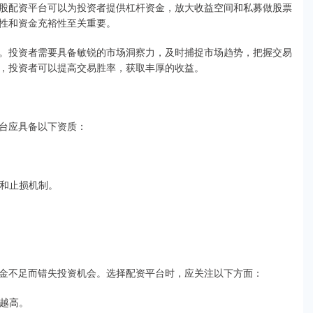
股配资平台可以为投资者提供杠杆资金，放大收益空间和私募做股票
性和资金充裕性至关重要。
。投资者需要具备敏锐的市场洞察力，及时捕捉市场趋势，把握交易
，投资者可以提高交易胜率，获取丰厚的收益。
台应具备以下资质：
理和止损机制。
金不足而错失投资机会。选择配资平台时，应关注以下方面：
就越高。