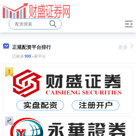
正规配资平台排行
更多
已收录
999
+家平台