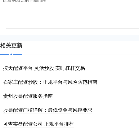
相关更新
按天配资平台 灵活炒股 实时杠杆交易
石家庄配资炒股：正规平台与风险防范指南
贵州股票配资服务指南
股票配资门槛详解：最低资金与风控要求
可查实盘配资公司 正规平台推荐