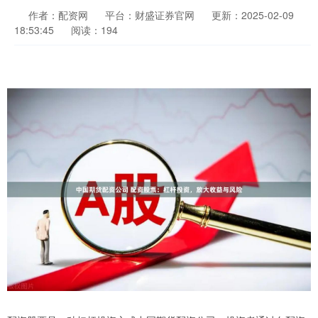
作者：配资网
平台：财盛证券官网
更新：2025-02-09
18:53:45
阅读：194