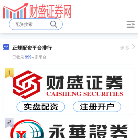
正规配资平台排行
更多
已收录
999
+家平台