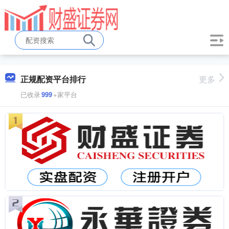
正规配资平台排行
更多
已收录
999
+家平台