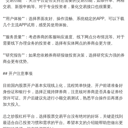
**交易功能**：关注平台是否支持您需要的交易功能，如条件单、网格
交易、新股申购等。对于专业投资者，量化交易接口也很重要。
**用户体验**：选择界面友好、操作流畅、系统稳定的APP。可以下载
几个主流APP试用，感受其使用体验。
**服务质量**：考虑券商的客服响应速度、线下网点分布情况等。对于
需要线下办理业务的投资者，选择有实体网点的券商会更方便。
**研究报告**：如果您依赖券商研报做投资决策，选择研究实力强的券
商会更有优势。
## 开户注意事项
目前国内股票开户基本实现线上化，流程简单快捷。开户前请准备好
身份证和银行卡，选择正规持牌券商，注意核对券商是否具备证券经
营许可证。开户后建议先进行小额交易测试，熟悉平台操作后再逐步
加大投入。
总之炒股杠杆平台，选择股票交易平台没有绝对的好坏，关键是找到
最适合自己投资习惯和需求的平台。希望本文的介绍能帮助您做出更