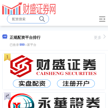
正规配资平台排行
更多
已收录
999
+家平台