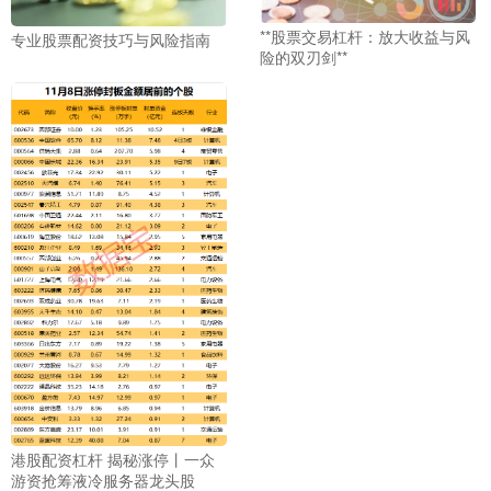
**股票交易杠杆：放大收益与风
专业股票配资技巧与风险指南
险的双刃剑**
港股配资杠杆 揭秘涨停丨一众
游资抢筹液冷服务器龙头股