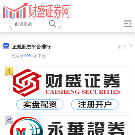
正规配资平台排行
更多
已收录
999
+家平台