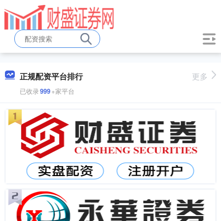
正规配资平台排行
更多
已收录
999
+家平台