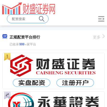
正规配资平台排行
更多
已收录
999
+家平台