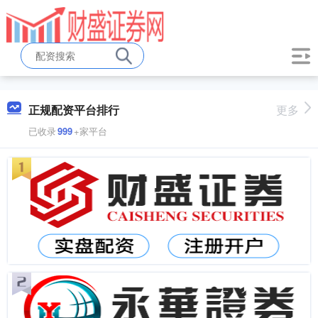
正规配资平台排行
更多
已收录
999
+家平台