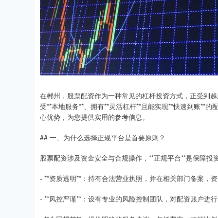
在郴州，股票配资作为一种常见的杠杆投资方式，正受到越来
受**本地服务**、拥有**灵活杠杆**且能实现**快速到
心优势，为您提供实用的参考信息。
## 一、为什么选择正规平台是首要原则？
股票配资涉及资金安全与合规操作，**正规平台**是保障
- **资质透明**：持有合法营业执照，并在相关部门备案，
- **风控严谨**：设有专业的风险控制团队，对配资账户