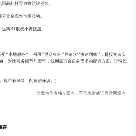
避免因高杠杆导致收益被侵蚀。
留部分资金应对市场波动。
票，远离ST股或小盘妖股。
**本地服务**、利用**灵活杠杆**并追求**快速到账**，是投资者实
台，对比服务细节与费率，找到最适合自身需求的配资方案。理性投
。股市有风险，配资需谨慎。）
文章为作者独立观点，不代表财盛证券官网观点
推荐