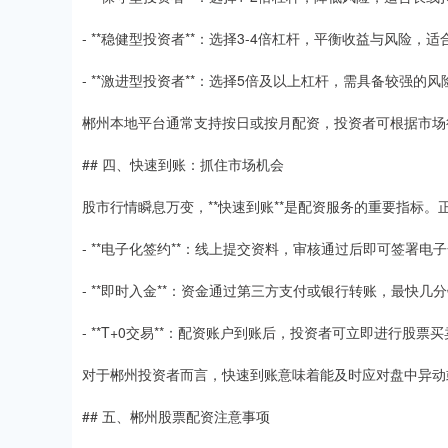
- **稳健型投资者**：选择3-4倍杠杆，平衡收益与风险，
- **激进型投资者**：选择5倍及以上杠杆，需具备较强的
郴州本地平台通常支持按日或按月配资，投资者可根据市场
## 四、快速到账：抓住市场机会
股市行情瞬息万变，**快速到账**是配资服务的重要指标
- **电子化签约**：线上提交资料，审核通过后即可签署电
- **即时入金**：资金通过第三方支付或银行转账，最快几
- **T+0交易**：配资账户到账后，投资者可立即进行股票
对于郴州投资者而言，快速到账意味着能及时应对盘中异动
## 五、郴州股票配资注意事项