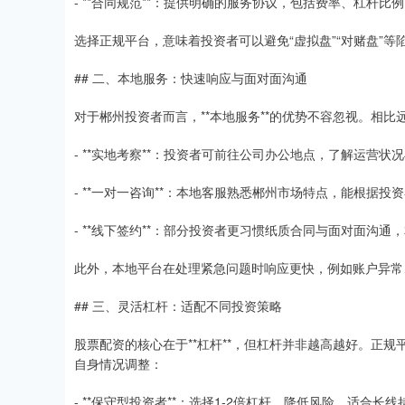
- **合同规范**：提供明确的服务协议，包括费率、杠杆
选择正规平台，意味着投资者可以避免“虚拟盘”“对赌盘”
## 二、本地服务：快速响应与面对面沟通
对于郴州投资者而言，**本地服务**的优势不容忽视。相
- **实地考察**：投资者可前往公司办公地点，了解运营状
- **一对一咨询**：本地客服熟悉郴州市场特点，能根据
- **线下签约**：部分投资者更习惯纸质合同与面对面沟
此外，本地平台在处理紧急问题时响应更快，例如账户异常
## 三、灵活杠杆：适配不同投资策略
股票配资的核心在于**杠杆**，但杠杆并非越高越好。正规
自身情况调整：
- **保守型投资者**：选择1-2倍杠杆，降低风险，适合长