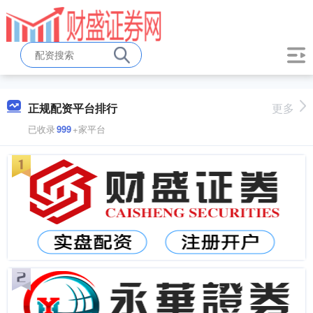
正规配资平台排行
更多
已收录
999
+家平台