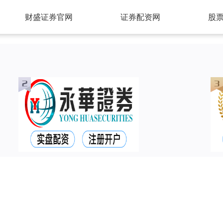
财盛证券官网
证券配资网
股