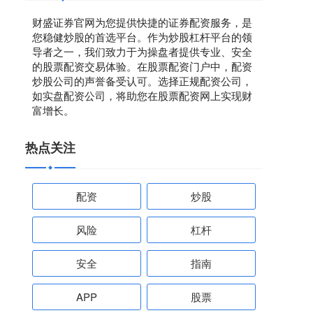
财盛证券官网为您提供快捷的证券配资服务，是
您稳健炒股的首选平台。作为炒股杠杆平台的领
导者之一，我们致力于为操盘者提供专业、安全
的股票配资交易体验。在股票配资门户中，配资
炒股公司的声誉备受认可。选择正规配资公司，
如实盘配资公司，将助您在股票配资网上实现财
富增长。
热点关注
配资
炒股
风险
杠杆
安全
指南
APP
股票