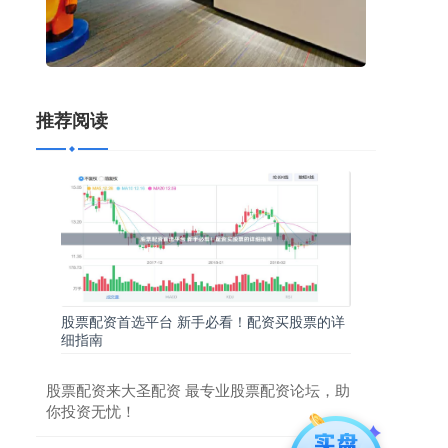
推荐阅读
股票配资首选平台 新手必看！配资买股票的详
细指南
股票配资来大圣配资 最专业股票配资论坛，助
你投资无忧！