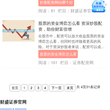
个好，是投资者需要慎重考虑的问题。 配
炒股配资网站哪个好
资的本质是杠杆....
阅读：
81
栏目：
财盛证券官网
股票的资金博弈怎么看 资深炒股配
资，助你财富倍增
在股市中，配资可以放大收益股票的资金
博弈怎么看，但同时也伴随着更高的风
险。对于资深炒股者来说，配资可以成为
财富倍增的利器。 我们的平台采用先进的
股票的资金博弈怎么看
技术，确保交易安....
阅读：
161
栏目：
证券配资网
共
4
页
31
条记录
首页
1
2
3
4
下一页
末页
财盛证券官网