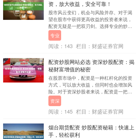
资，放大收益，安全可靠！
股市风云变幻，机会与风险并存。对于渴
望在股市中获得更高收益的投资者来说，
配资无疑是一把双刃剑。选择专业的炒股
配资平台，能够放大收益配资炒股平台首
专业
选配资，同时又能....
阅读：
143
栏目：
财盛证券官网
配资炒股网站必选 资深炒股配资：揭
秘财富增值的秘密
在股票市场中，配资是一种杠杆化的投资
方式，可以放大收益，但同时也会增加风
险。对于资深炒股者来说，配资是一把双
刃剑，使用得当可以大幅提升财富，但操
资深
作不当也会带来巨....
阅读：
145
栏目：
财盛证券官网
烟台期货配资 炒股配资秘籍：快速上
手，轻松获利