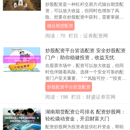
炒股配资是一种杠杆交易方式烟台期货配
资，可以放大收益，但同时也增加了风
险。想要在炒股配资中获利，需要掌握以
下秘籍： * **资金放大：**杠杆作用使投资
烟台期货配资
者能够使....
阅读：
70
栏目：
证券配资网
炒股配资平台皆选配资 安全炒股配资
门户：助你稳健投资，收益无忧
在股票市场中，配资可以放大收益，但同
时也伴随着风险。选择一个安全可靠的配
资门户至关重要。 * **风险可控：**投资者
仅质押股票，而非全部资产，降低了爆仓
炒股配资平台皆选配资
风险。....
阅读：
198
栏目：
财盛证券官网
湖南期货配资公司排名 配资炒股网：
轻松撬动资金，开启财富大门
配资炒股网为投资者提供杠杆资金，帮助