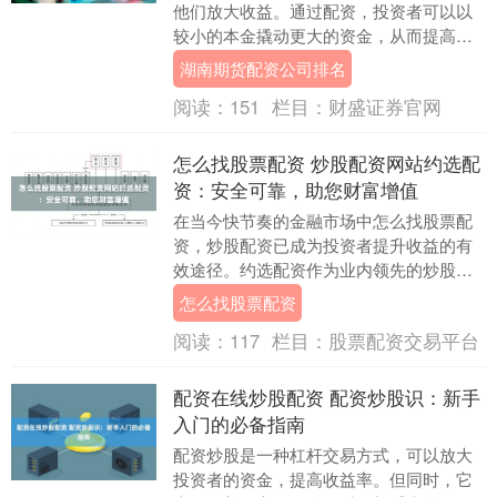
他们放大收益。通过配资，投资者可以以
较小的本金撬动更大的资金，从而提高潜
在的收益率。 1. **选择信誉良好的配资公
湖南期货配资公司排名
司：**....
阅读：
151
栏目：
财盛证券官网
怎么找股票配资 炒股配资网站约选配
资：安全可靠，助您财富增值
在当今快节奏的金融市场中怎么找股票配
资，炒股配资已成为投资者提升收益的有
效途径。约选配资作为业内领先的炒股配
资平台，以其安全可靠、服务贴心而备受
怎么找股票配资
投资者青睐。 智....
阅读：
117
栏目：
股票配资交易平台
配资在线炒股配资 配资炒股识：新手
入门的必备指南
配资炒股是一种杠杆交易方式，可以放大
投资者的资金，提高收益率。但同时，它