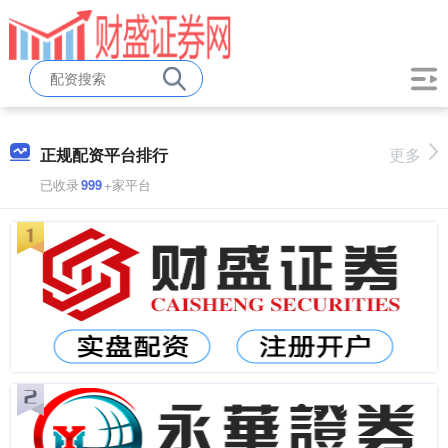
正规配资平台排行
更多
已收录
999
+家平台