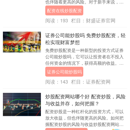
也伴随着更高的风险。对于新手来说，在
参与配资炒股之前，了解以下要点至关重
配资在线炒股配资
要： 2. 研究....
阅读：
193
栏目：
财盛证券官网
证券公司能炒股吗 免费炒股配资，轻
松实现财富梦想
免费炒股配资是一种新型的投资方式证券
公司能炒股吗，它可以让投资者在不投入
任何资金的情况下，获得高额的收益。这
种方式非常适合那些资金有限，但又想投
证券公司能炒股吗
资股票市场的人。....
阅读：
143
栏目：
证券配资网
炒股配资网站哪个好 配资炒股，风险
与收益并存，如何把握？
配资炒股是一种杠杆化的投资方式，可以
放大收益，但也伴随更高的风险。如何把
握配资炒股的风险与收益炒股配资网站哪