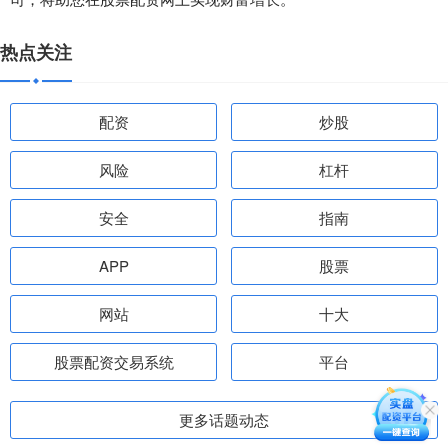
热点关注
配资
炒股
风险
杠杆
安全
指南
APP
股票
网站
十大
股票配资交易系统
平台
更多话题动态