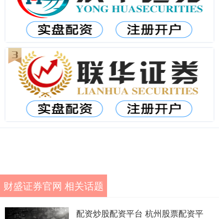
财盛证券官网 相关话题
配资炒股配资平台 杭州股票配资平