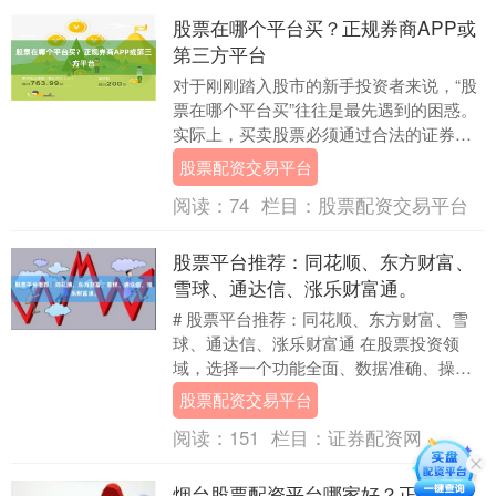
股票在哪个平台买？正规券商APP或
第三方平台
对于刚刚踏入股市的新手投资者来说，“股
票在哪个平台买”往往是最先遇到的困惑。
实际上，买卖股票必须通过合法的证券经
纪渠道，目前主流的选择有两种：**正规券
股票配资交易平台
商官方A....
阅读：
74
栏目：
股票配资交易平台
股票平台推荐：同花顺、东方财富、
雪球、通达信、涨乐财富通。
# 股票平台推荐：同花顺、东方财富、雪
球、通达信、涨乐财富通 在股票投资领
域，选择一个功能全面、数据准确、操作
便捷的交易平台至关重要。无论是新手入
股票配资交易平台
门还是资深股民....
阅读：
151
栏目：
证券配资网
烟台股票配资平台哪家好？正规安全