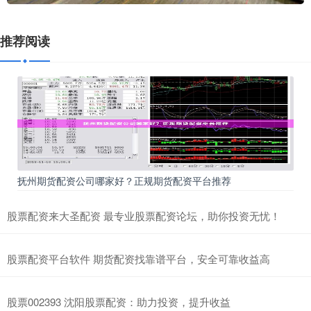
推荐阅读
抚州期货配资公司哪家好？正规期货配资平台推荐
股票配资来大圣配资 最专业股票配资论坛，助你投资无忧！
股票配资平台软件 期货配资找靠谱平台，安全可靠收益高
股票002393 沈阳股票配资：助力投资，提升收益