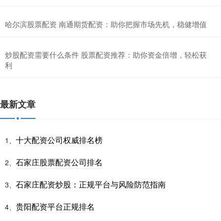
哈尔滨股票配资 南通期货配资：助你把握市场先机，稳健增值
炒股配资需要什么条件 股票配资推荐：助你资金倍增，轻松获
利
最新文章
十大配资公司权威排名榜
1、
石家庄股票配资公司排名
2、
石家庄配资炒股：正规平台与风险防范指南
3、
贵阳配资平台正规排名
4、