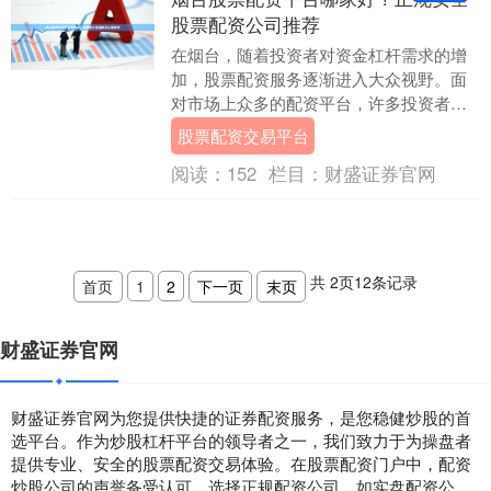
股票配资公司推荐
在烟台，随着投资者对资金杠杆需求的增
加，股票配资服务逐渐进入大众视野。面
对市场上众多的配资平台，许多投资者不
禁会问：**烟台股票配资平台哪家好？**
股票配资交易平台
如何在追求....
阅读：
152
栏目：
财盛证券官网
共
2
页
12
条记录
首页
1
2
下一页
末页
财盛证券官网
财盛证券官网为您提供快捷的证券配资服务，是您稳健炒股的首
选平台。作为炒股杠杆平台的领导者之一，我们致力于为操盘者
提供专业、安全的股票配资交易体验。在股票配资门户中，配资
炒股公司的声誉备受认可。选择正规配资公司，如实盘配资公