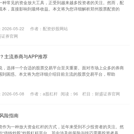
一种常见的资金放大工具，正受到越来越多投资者的关注。然而，配
成本，直接影响到最终收益。本文将为您详细解析郑州股票配资的
2026-05-22
作者：配资炒股网站
盛证券官网
？主流券商与APP推荐
说，选择一个合适的股票交易平台至关重要。面对市场上众多的券商
会感到困惑。本文将为您详细介绍目前主流的股票交易平台，帮助
2026-05-08
作者：a股杠杆
阅读：
96
栏目：
财盛证券官网
风险指南
资作为一种放大资金杠杆的方式，近年来受到不少投资者的关注。然
“借钱炒股”炒股杠杆平台，其中涉及的风险与技巧需要投资者具....