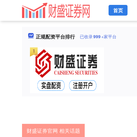
首页
正规配资平台排行
已收录
999
+家平台
财盛证券官网 相关话题