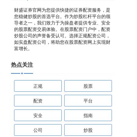
财盛证券官网为您提供快捷的证券配资服务，是
您稳健炒股的首选平台。作为炒股杠杆平台的领
导者之一，我们致力于为操盘者提供专业、安全
的股票配资交易体验。在股票配资门户中，配资
炒股公司的声誉备受认可。选择正规配资公司，
如实盘配资公司，将助您在股票配资网上实现财
富增长。
热点关注
正规
股票
配资
平台
安全
指南
公司
炒股