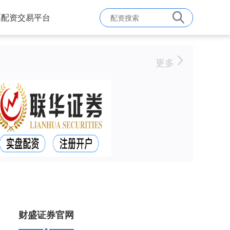
票配资交易平台
更多
财盛证券官网