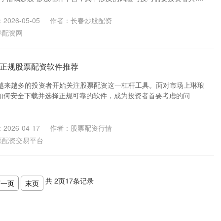
2026-05-05
作者：长春炒股配资
券配资网
，正规股票配资软件推荐
越来越多的投资者开始关注股票配资这一杠杆工具。面对市场上琳琅
，如何安全下载并选择正规可靠的软件，成为投资者首要考虑的问
2026-04-17
作者：股票配资行情
票配资交易平台
共
2
页
17
条记录
下一页
末页