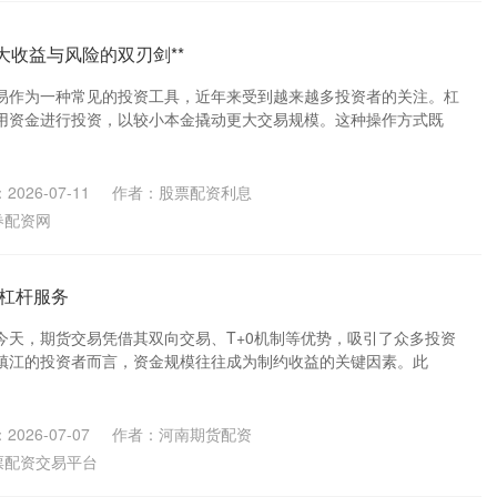
大收益与风险的双刃剑**
易作为一种常见的投资工具，近年来受到越来越多投资者的关注。杠
用资金进行投资，以较小本金撬动更大交易规模。这种操作方式既
2026-07-11
作者：股票配资利息
券配资网
杠杆服务
今天，期货交易凭借其双向交易、T+0机制等优势，吸引了众多投资
镇江的投资者而言，资金规模往往成为制约收益的关键因素。此
2026-07-07
作者：河南期货配资
票配资交易平台