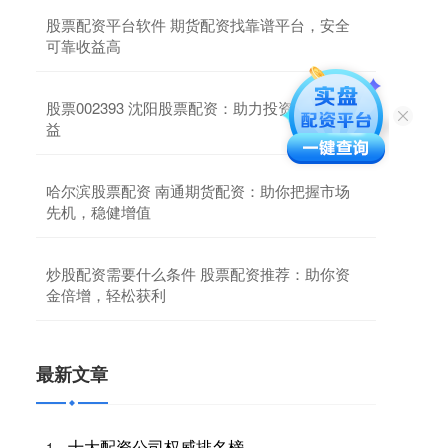
股票配资平台软件 期货配资找靠谱平台，安全
可靠收益高
股票002393 沈阳股票配资：助力投资，提升收
益
哈尔滨股票配资 南通期货配资：助你把握市场
先机，稳健增值
炒股配资需要什么条件 股票配资推荐：助你资
金倍增，轻松获利
最新文章
十大配资公司权威排名榜
1、