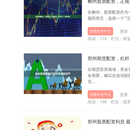
郴州股票配资，正规
在郴州，股票配资作为
股民而言，选择一个**正规
更新：
炒股杠杆平台
阅读：
174
栏目：
财
郑州期货配资，杠杆
在期货投资领域，资金
金有限，难以在波动剧
充....
更新：
炒股杠杆平台
阅读：
196
栏目：
股
郑州股票配资利息 