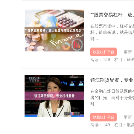
**股票交易杠杆：放
在股票市场中，杠杆交
杆，简单来说，就是借
能....
更新：
炒股杠杆平台
阅读：
159
栏目：
证
镇江期货配资，专业
在金融市场日益活跃的
者的目光。而对于身处
时....
更新：
炒股杠杆平台
阅读：
149
栏目：
股