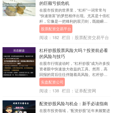
的巨额亏损危机
在股市投资的世界里，“杠杆”一词常常与
“快速致富”的梦想相伴出现。尤其是十倍杠
杆，它像是一把锋利的双刃剑，既能瞬间
放大收益，也能在转瞬之间带来毁灭性的
股票配资交易平台
打击。本文....
阅读：
182
栏目：
股票配资交易平台
杠杆炒股股票风险大吗？投资前必看
的风险与技巧
在股市行情波动时，“杠杆炒股”成为许多投
资者眼中快速放大收益的工具。然而，高
回报的背后往往伴随着高风险。杠杆炒股
究竟风险有多大？普通投资者又该如何应
实盘配资公司
对？本文将深....
阅读：
138
栏目：
证券配资网
配资炒股风险与机会：新手必读指南
在股市投资领域，“配资炒股”近年来频繁进