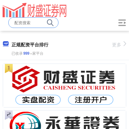
正规配资平台排行
更多
已收录
999
+家平台