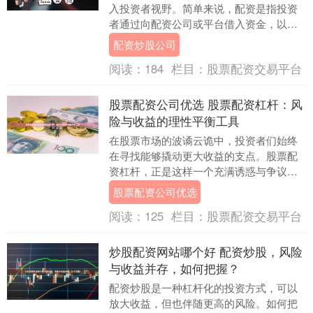
入投资者视野。简单来说，配资是指投资
者通过向配资公司或平台借入资金，以扩
大自己的交易本金，从而放大潜在收益。
配资炒股公司
这种模式看似....
阅读：
184
栏目：
股票配资交易平台
股票配资公司优选 股票配资杠杆：风
险与收益的理性平衡工具
在股票市场的波谲云诡中，投资者们始终
在寻找能够撬动更大收益的支点。股票配
资杠杆，正是这样一个充满诱惑与争议的
金融工具。它如同一把锋利的双刃剑，既
股票配资公司优选
能放大收益的光芒....
阅读：
125
栏目：
股票配资交易平台
炒股配资网站哪个好 配资炒股，风险
与收益并存，如何把握？
配资炒股是一种杠杆化的投资方式，可以
放大收益，但也伴随更高的风险。如何把