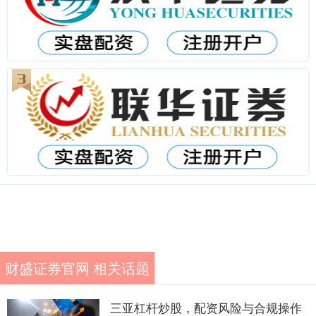
财盛证券官网 相关话题
三亚杠杆炒股，配资风险与合规操作