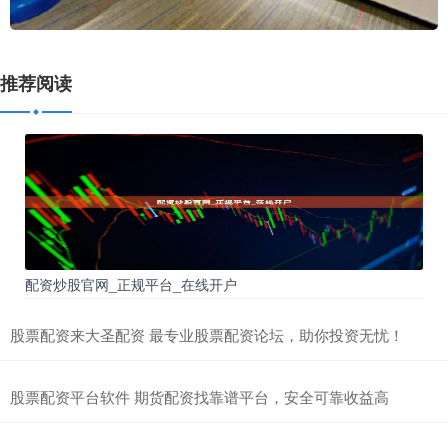
推荐阅读
配资炒股官网_正规平台_在线开户
股票配资来大圣配资 最专业股票配资论坛，助你投资无忧！
股票配资平台软件 期货配资找靠谱平台，安全可靠收益高