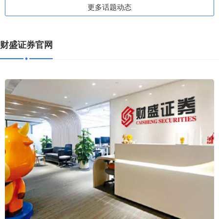
更多话题动态
财盛证券官网