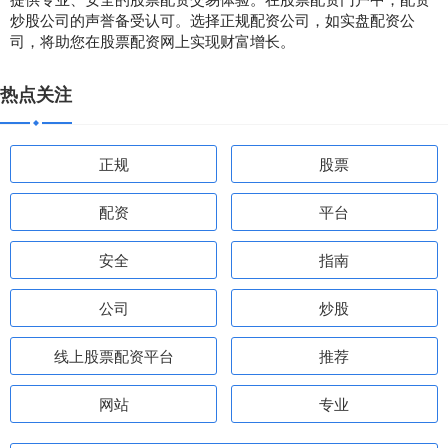
炒股公司的声誉备受认可。选择正规配资公司，如实盘配资公
司，将助您在股票配资网上实现财富增长。
热点关注
正规
股票
配资
平台
安全
指南
公司
炒股
线上股票配资平台
推荐
网站
专业