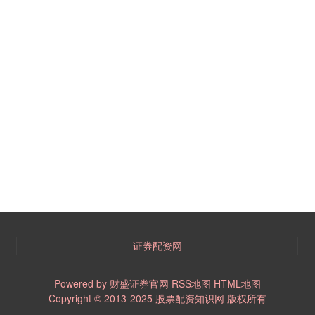
证券配资网
Powered by
财盛证券官网
RSS地图
HTML地图
Copyright
© 2013-2025
股票配资知识网
版权所有