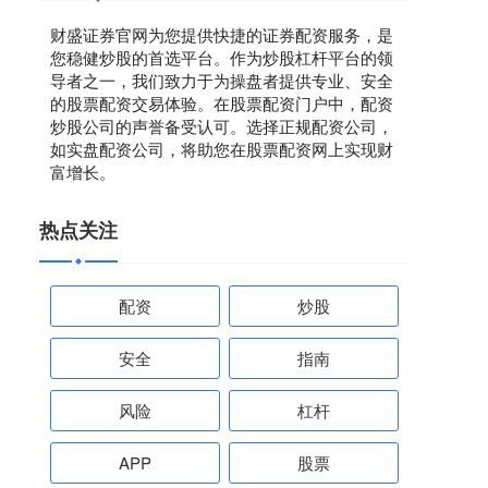
财盛证券官网为您提供快捷的证券配资服务，是
您稳健炒股的首选平台。作为炒股杠杆平台的领
导者之一，我们致力于为操盘者提供专业、安全
的股票配资交易体验。在股票配资门户中，配资
炒股公司的声誉备受认可。选择正规配资公司，
如实盘配资公司，将助您在股票配资网上实现财
富增长。
热点关注
配资
炒股
安全
指南
风险
杠杆
APP
股票