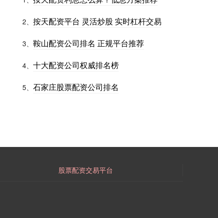
按天配资平台 灵活炒股 实时杠杆交易
2、
鞍山配资公司排名 正规平台推荐
3、
十大配资公司权威排名榜
4、
石家庄股票配资公司排名
5、
股票配资交易平台