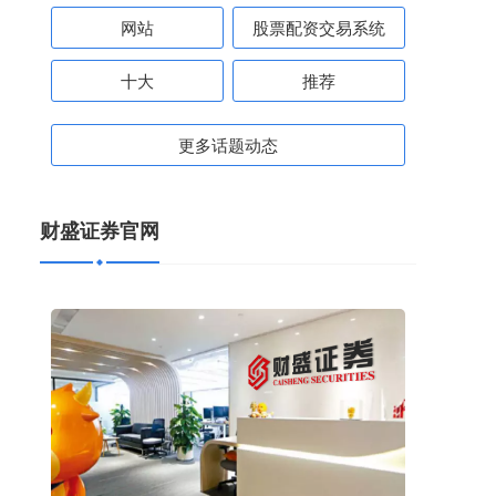
网站
股票配资交易系统
十大
推荐
更多话题动态
财盛证券官网