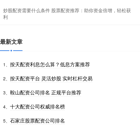
炒股配资需要什么条件 股票配资推荐：助你资金倍增，轻松获
利
最新文章
按天配资利息怎么算？低息方案推荐
1、
按天配资平台 灵活炒股 实时杠杆交易
2、
鞍山配资公司排名 正规平台推荐
3、
十大配资公司权威排名榜
4、
石家庄股票配资公司排名
5、