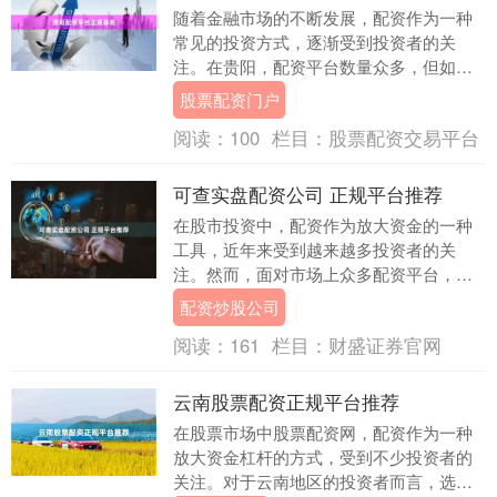
随着金融市场的不断发展，配资作为一种
常见的投资方式，逐渐受到投资者的关
注。在贵阳，配资平台数量众多，但如何
辨别正规平台、避免踩坑，成为投资者最
股票配资门户
关心的问题。本文将....
阅读：
100
栏目：
股票配资交易平台
可查实盘配资公司 正规平台推荐
在股市投资中，配资作为放大资金的一种
工具，近年来受到越来越多投资者的关
注。然而，面对市场上众多配资平台，如
何辨别真假、选择正规公司成为投资者最
配资炒股公司
关心的问题。本文将....
阅读：
161
栏目：
财盛证券官网
云南股票配资正规平台推荐
在股票市场中股票配资网，配资作为一种
放大资金杠杆的方式，受到不少投资者的
关注。对于云南地区的投资者而言，选择