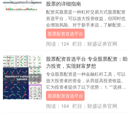
股票的详细指南
配资买股票是一种杠杆交易方式股票配资
首选平台，可以放大投资收益，但同时也
会增加风险。对于新手来说，了解配资买
股票的详细指南非常重要。 * **监管合规：
股票配资首选平台
**选择....
阅读：
124
栏目：
财盛证券官网
股票配资首选平台 专业股票配资：助
力投资，实现财富梦想
专业股票配资是一种金融杠杆工具，可以
放大投资者的资金，从而提高投资收益。
它为投资者提供了以下优势： 1. **选择信
誉良好的平台：**选择具有良好声誉和监管
股票配资首选平台
的配....
阅读：
164
栏目：
财盛证券官网