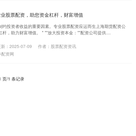
专业股票配资，助您资金杠杆，财富增值
制约投资者收益的重要因素。专业股票配资应运而生上海期货配资公
，助力财富增值。 * **放大投资本金：**配资公司提供....
新：2025-07-09
作者：股票配资资讯
券配资网
1 页/1 条记录