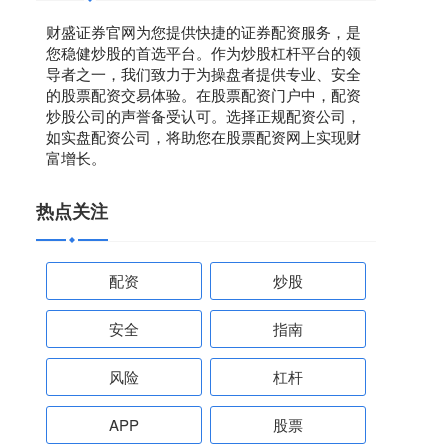
财盛证券官网为您提供快捷的证券配资服务，是
您稳健炒股的首选平台。作为炒股杠杆平台的领
导者之一，我们致力于为操盘者提供专业、安全
的股票配资交易体验。在股票配资门户中，配资
炒股公司的声誉备受认可。选择正规配资公司，
如实盘配资公司，将助您在股票配资网上实现财
富增长。
热点关注
配资
炒股
安全
指南
风险
杠杆
APP
股票