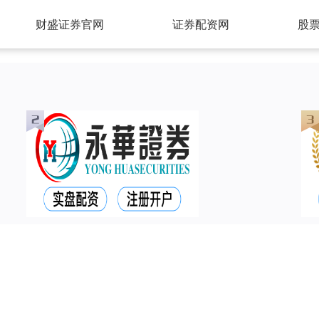
财盛证券官网
证券配资网
股