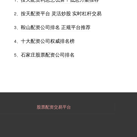
按天配资平台 灵活炒股 实时杠杆交易
2、
鞍山配资公司排名 正规平台推荐
3、
十大配资公司权威排名榜
4、
石家庄股票配资公司排名
5、
股票配资交易平台