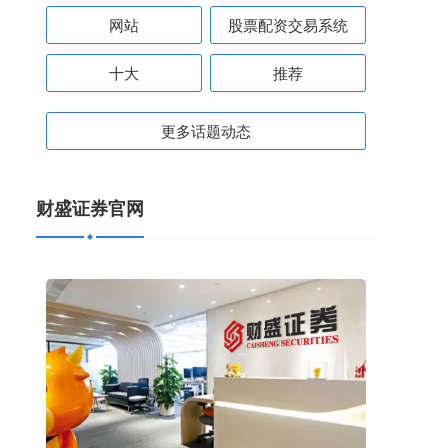
网站
股票配资交易系统
十大
推荐
更多话题动态
财盛证券官网