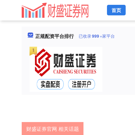
首页
正规配资平台排行
已收录
999
+家平台
财盛证券官网 相关话题