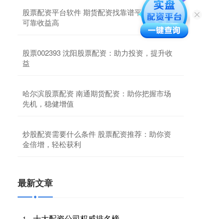
股票配资平台软件 期货配资找靠谱平台，安全
可靠收益高
股票002393 沈阳股票配资：助力投资，提升收
益
哈尔滨股票配资 南通期货配资：助你把握市场
先机，稳健增值
炒股配资需要什么条件 股票配资推荐：助你资
金倍增，轻松获利
最新文章
十大配资公司权威排名榜
1、