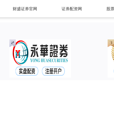
财盛证券官网
证券配资网
股