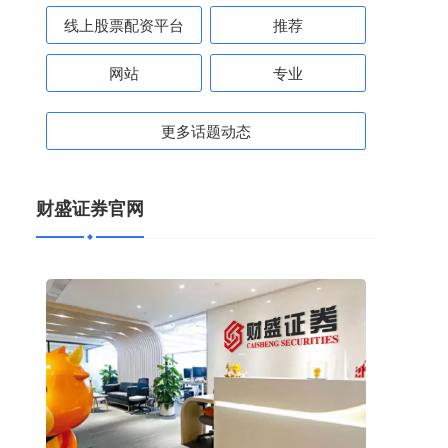
线上股票配资平台
推荐
网站
专业
更多话题动态
财盛证券官网