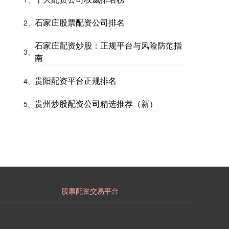
石家庄股票配资公司排名
2、
石家庄配资炒股：正规平台与风险防范指
3、
南
贵阳配资平台正规排名
4、
贵州炒股配资公司精选推荐（新）
5、
股票配资交易平台