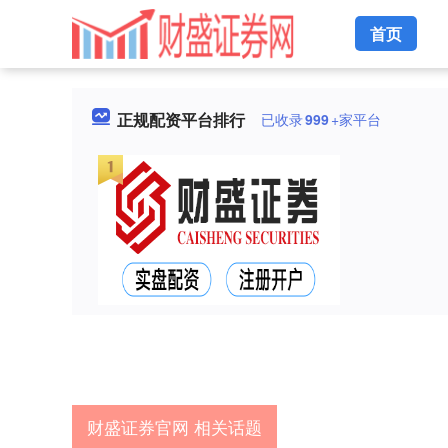
首页
正规配资平台排行
已收录
999
+家平台
财盛证券官网 相关话题