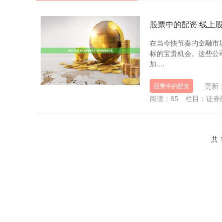
股票中的配资 线上
在当今快节奏的金融市
标的宝贵机会。这些公
加....
更新：
股票中的配资
阅读：
85
栏目：
证券
共 